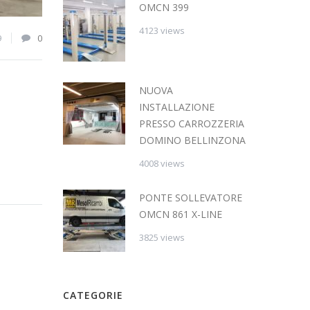
OMCN 399
4123 views
9
0
NUOVA
INSTALLAZIONE
PRESSO CARROZZERIA
DOMINO BELLINZONA
4008 views
PONTE SOLLEVATORE
OMCN 861 X-LINE
3825 views
CATEGORIE