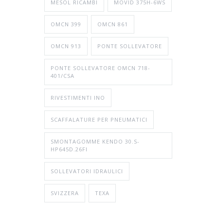
MESOL RICAMBI
MOVID 375H-6WS
OMCN 399
OMCN 861
OMCN 913
PONTE SOLLEVATORE
PONTE SOLLEVATORE OMCN 718-
401/CSA
RIVESTIMENTI INO
SCAFFALATURE PER PNEUMATICI
SMONTAGOMME KENDO 30.S-
HP645D.26FI
SOLLEVATORI IDRAULICI
SVIZZERA
TEXA