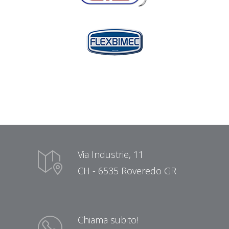
Via Industrie, 11
CH - 6535 Roveredo GR
Chiama subito!