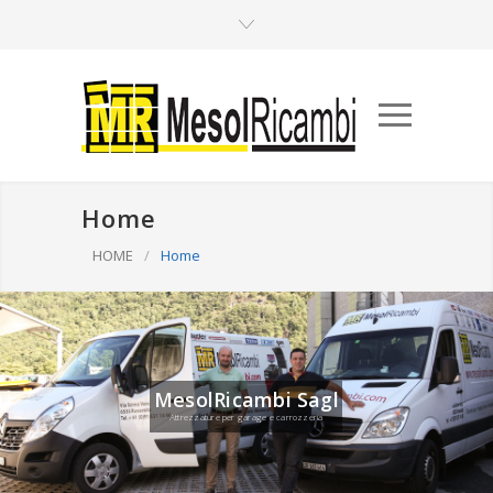
Home
HOME
/
Home
MesolRicambi Sagl
Attrezzature per garage e carrozzeria