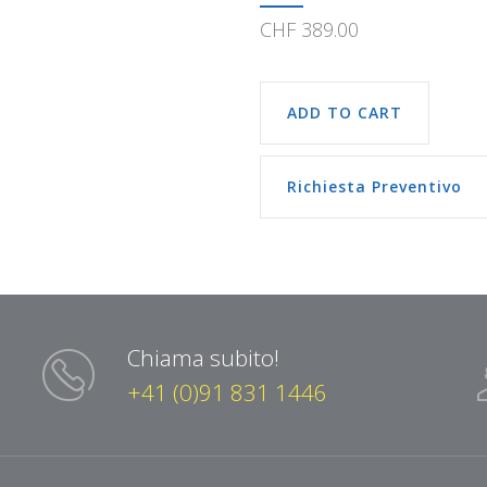
CHF
389.00
ADD TO CART
Richiesta Preventivo
Chiama subito!
+41 (0)91 831 1446