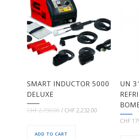
SMART INDUCTOR 5000
UN 3
DELUXE
REFR
BOMB
CHF
2,790.00
CHF
2,232.00
CHF
17
ADD TO CART