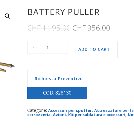
BATTERY PULLER
CHF
1,195.00
CHF
956.00
ADD TO CART
Richiesta Preventivo
COD:
828130
Categorie:
,
Accessori per spotter
Attrezzature per la
,
,
,
carrozzeria
Azioni
Kit per saldatura e accessori
No