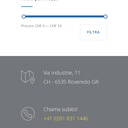
Prezzo:
CHF 0
—
CHF 10
FILTRA
Via Industrie, 11
CH - 6535 Roveredo GR
Chiama subito!
+41 (0)91 831 1446